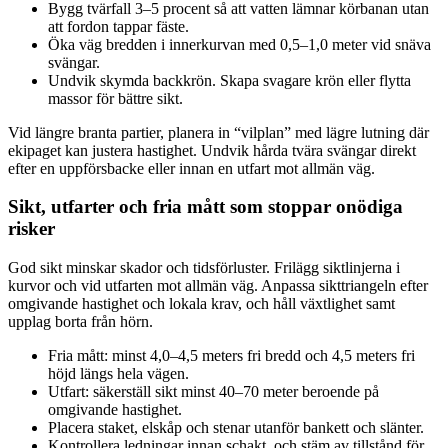
Bygg tvärfall 3–5 procent så att vatten lämnar körbanan utan
att fordon tappar fäste.
Öka väg bredden i innerkurvan med 0,5–1,0 meter vid snäva
svängar.
Undvik skymda backkrön. Skapa svagare krön eller flytta
massor för bättre sikt.
Vid längre branta partier, planera in “vilplan” med lägre lutning där
ekipaget kan justera hastighet. Undvik hårda tvära svängar direkt
efter en uppförsbacke eller innan en utfart mot allmän väg.
Sikt, utfarter och fria mått som stoppar onödiga
risker
God sikt minskar skador och tidsförluster. Frilägg siktlinjerna i
kurvor och vid utfarten mot allmän väg. Anpassa sikttriangeln efter
omgivande hastighet och lokala krav, och håll växtlighet samt
upplag borta från hörn.
Fria mått: minst 4,0–4,5 meters fri bredd och 4,5 meters fri
höjd längs hela vägen.
Utfart: säkerställ sikt minst 40–70 meter beroende på
omgivande hastighet.
Placera staket, elskåp och stenar utanför bankett och slänter.
Kontrollera ledningar innan schakt, och stäm av tillstånd för