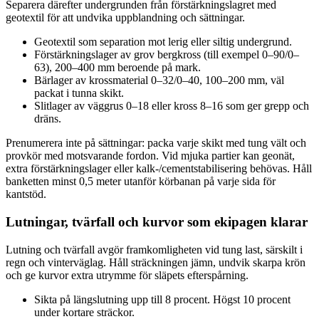
Separera därefter undergrunden från förstärkningslagret med
geotextil för att undvika uppblandning och sättningar.
Geotextil som separation mot lerig eller siltig undergrund.
Förstärkningslager av grov bergkross (till exempel 0–90/0–
63), 200–400 mm beroende på mark.
Bärlager av krossmaterial 0–32/0–40, 100–200 mm, väl
packat i tunna skikt.
Slitlager av väggrus 0–18 eller kross 8–16 som ger grepp och
dräns.
Prenumerera inte på sättningar: packa varje skikt med tung vält och
provkör med motsvarande fordon. Vid mjuka partier kan geonät,
extra förstärkningslager eller kalk-/cementstabilisering behövas. Håll
banketten minst 0,5 meter utanför körbanan på varje sida för
kantstöd.
Lutningar, tvärfall och kurvor som ekipagen klarar
Lutning och tvärfall avgör framkomligheten vid tung last, särskilt i
regn och vinterväglag. Håll sträckningen jämn, undvik skarpa krön
och ge kurvor extra utrymme för släpets efterspårning.
Sikta på längslutning upp till 8 procent. Högst 10 procent
under kortare sträckor.