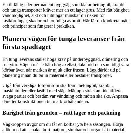
En tillfällig eller permanent byggväg som klarar betongbil, kranbil
och tunga transporter kräver mer än ett lager grus. Med rätt bärighet,
vändmöjlighet, sikt och lutningar minskar du risken för
fastkörningar, skador och onödiga avbrott. Här får du konkreta mått
och principer som fungerar i praktiken.
Planera vägen för tunga leveranser från
första spadtaget
En tung leverans ställer höga krav på underbyggnad, dränering och
fria ytor. Vägen måste bära hög axellast, tåla fukt och samtidigt vara
körbar även när marken är mjuk eller frusen. Lägg därför tid på
planering innan du tar in material eller beställer transporter.
Utgå från verkliga fordon som ska fram: betongbil, kranbil,
maskintrailer eller lastbil med släp. Mät upp sträckan, identifiera
svaga partier och bestäm var vändning och möten ska ske. Anpassa
därefter konstruktionen till markförhållandena.
Bärighet från grunden – rätt lager och packning
Vägkroppen avgör om du får en körbar yta hela säsongen. Börja
alltid med att schakta bort matjord, stubbar och organiskt material.