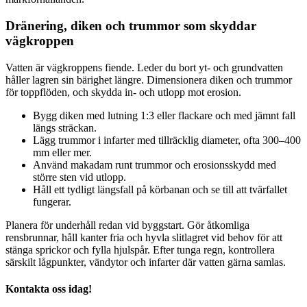
Dränering, diken och trummor som skyddar
vägkroppen
Vatten är vägkroppens fiende. Leder du bort yt- och grundvatten
håller lagren sin bärighet längre. Dimensionera diken och trummor
för toppflöden, och skydda in- och utlopp mot erosion.
Bygg diken med lutning 1:3 eller flackare och med jämnt fall
längs sträckan.
Lägg trummor i infarter med tillräcklig diameter, ofta 300–400
mm eller mer.
Använd makadam runt trummor och erosionsskydd med
större sten vid utlopp.
Håll ett tydligt längsfall på körbanan och se till att tvärfallet
fungerar.
Planera för underhåll redan vid byggstart. Gör åtkomliga
rensbrunnar, håll kanter fria och hyvla slitlagret vid behov för att
stänga sprickor och fylla hjulspår. Efter tunga regn, kontrollera
särskilt lågpunkter, vändytor och infarter där vatten gärna samlas.
Kontakta oss idag!