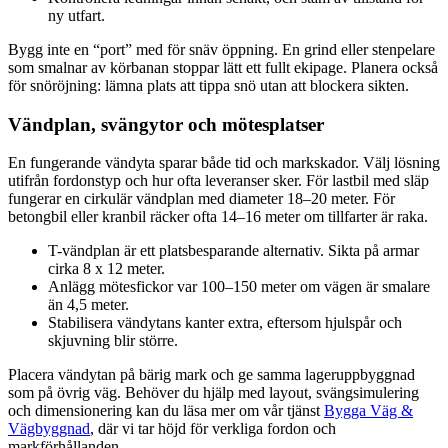
ny utfart.
Bygg inte en “port” med för snäv öppning. En grind eller stenpelare
som smalnar av körbanan stoppar lätt ett fullt ekipage. Planera också
för snöröjning: lämna plats att tippa snö utan att blockera sikten.
Vändplan, svängytor och mötesplatser
En fungerande vändyta sparar både tid och markskador. Välj lösning
utifrån fordonstyp och hur ofta leveranser sker. För lastbil med släp
fungerar en cirkulär vändplan med diameter 18–20 meter. För
betongbil eller kranbil räcker ofta 14–16 meter om tillfarter är raka.
T-vändplan är ett platsbesparande alternativ. Sikta på armar
cirka 8 x 12 meter.
Anlägg mötesfickor var 100–150 meter om vägen är smalare
än 4,5 meter.
Stabilisera vändytans kanter extra, eftersom hjulspår och
skjuvning blir större.
Placera vändytan på bärig mark och ge samma lageruppbyggnad
som på övrig väg. Behöver du hjälp med layout, svängsimulering
och dimensionering kan du läsa mer om vår tjänst
Bygga Väg &
Vägbyggnad
, där vi tar höjd för verkliga fordon och
markförhållanden.