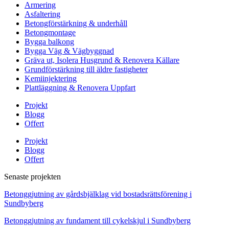
Armering
Asfaltering
Betongförstärkning & underhåll
Betongmontage
Bygga balkong
Bygga Väg & Vägbyggnad
Gräva ut, Isolera Husgrund & Renovera Källare
Grundförstärkning till äldre fastigheter
Kemiinjektering
Plattläggning & Renovera Uppfart
Projekt
Blogg
Offert
Projekt
Blogg
Offert
Senaste projekten
Betonggjutning av gårdsbjälklag vid bostadsrättsförening i
Sundbyberg
Betonggjutning av fundament till cykelskjul i Sundbyberg