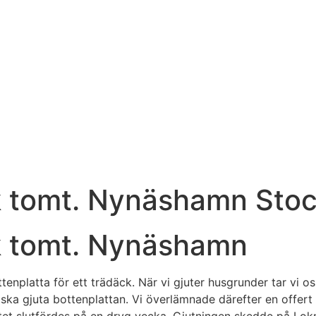
rk tomt. Nynäshamn Sto
rk tomt. Nynäshamn
nplatta för ett trädäck. När vi gjuter husgrunder tar vi oss
tt ska gjuta bottenplattan. Vi överlämnade därefter en off