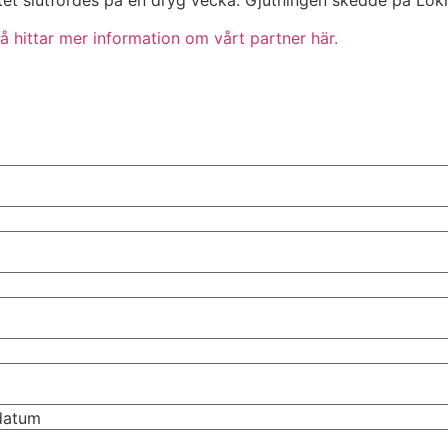
betet slutfördes på en dryg vecka. Gjutningen skedde på L
å hittar mer information om vårt partner här.
tdatum